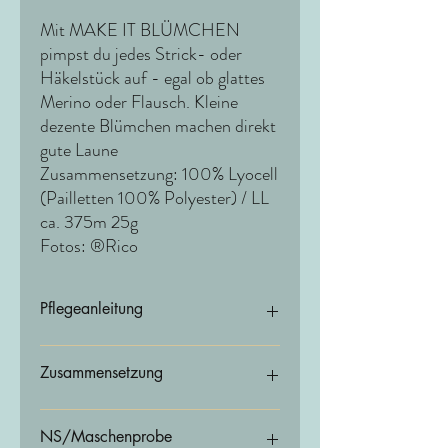
Mit MAKE IT BLÜMCHEN
pimpst du jedes Strick- oder
Häkelstück auf - egal ob glattes
Merino oder Flausch. Kleine
dezente Blümchen machen direkt
gute Laune
Zusammensetzung: 100% Lyocell
(Pailletten 100% Polyester) / LL
ca. 375m 25g
Fotos: ®Rico
Pflegeanleitung
Handwäsche
Zusammensetzung
100% Lyocell (Pailletten 100% Polyester)
NS/Maschenprobe