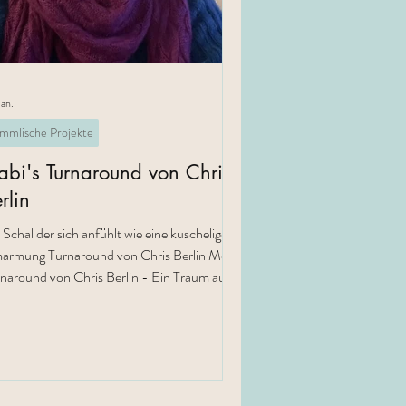
Jan.
mmlische Projekte
bi's Turnaround von Chris
rlin
 Schal der sich anfühlt wie eine kuschelige
rmung Turnaround von Chris Berlin Mein
naround von Chris Berlin - Ein Traum aus
hmere und Seide 🩷 Der Turnaround von
is Berlin ist eine Wolke aus doppelt
strickter Prime von Cardiff in der Farbe
per. Ich mag gerne große Tücher, daher
e ich ihn in Größe 3 gearbeitet. Mit