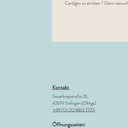
Cardigan zu stricken ? Dann versuch es doch
mit uns zusammen !
Kontakt
Sauerbreystraße 26,
42697 Solingen (Ohligs)
+49 (0) 212 8813 7773
Öffnungszeiten: