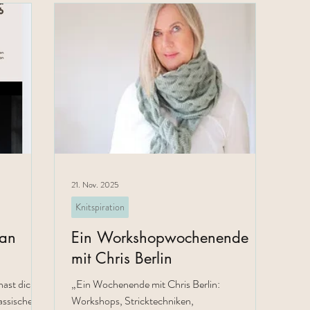
dop
ich
Gr
cm.
21. Nov. 2025
Knitspiration
gan
Ein Workshopwochenende
mit Chris Berlin
ast dich
„Ein Wochenende mit Chris Berlin:
lassischen
Workshops, Stricktechniken,