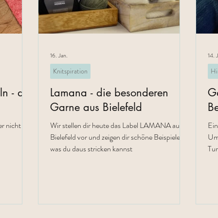
16. Jan.
14. 
Knitspiration
Hi
n - der
Lamana - die besonderen
Ga
Garne aus Bielefeld
Be
r nicht nur
Wir stellen dir heute das Label LAMANA aus
Ein
Bielefeld vor und zeigen dir schöne Beispiele,
Uma
was du daus stricken kannst
Tur
Cas
Chr
ver
Jas
hab