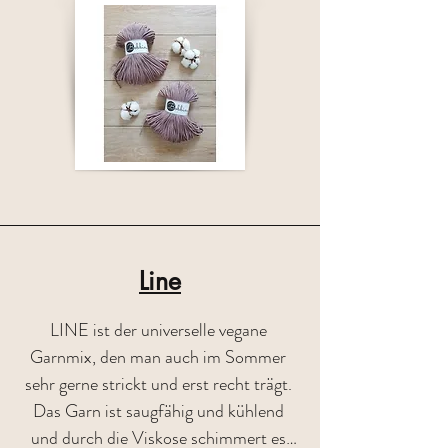
Die Kordel eignet sich nicht nur zum 
Häkeln und Stricken sondern auch für 
Makramee-Projekte

Zusammensetzung:100% recycelte 
Baumwolle /Baumwollfüllung / ca. 
100m 250g

Fotos: © Bobbiny
Line
LINE ist der universelle vegane 
Garnmix, den man auch im Sommer 
sehr gerne strickt und erst recht trägt. 
Das Garn ist saugfähig und kühlend 
und durch die Viskose schimmert es 