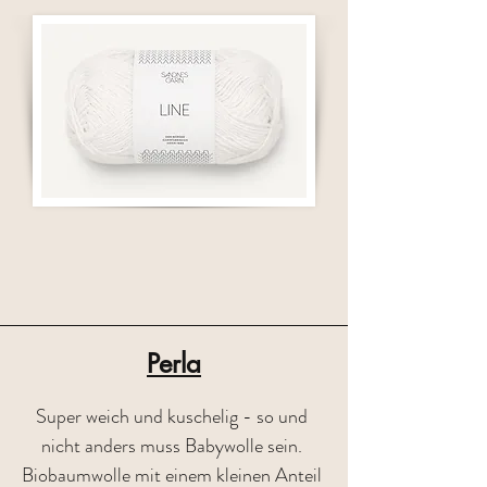
leicht. Die Farbpalette reicht über 
sanfte pudrige Töne zu starken 
Signalfarben und macht es so zu einem 
Ganzjahresgarn für alle 
Familienmitglieder Zusammensetzung : 
53% Baumwolle, 33% Viskose, 14% 
Leinen / Lauflänge ca. 110 m 50g Fotos 
: © Sandnes
Perla
Super weich und kuschelig - so und 
nicht anders muss Babywolle sein. 
Biobaumwolle mit einem kleinen Anteil 