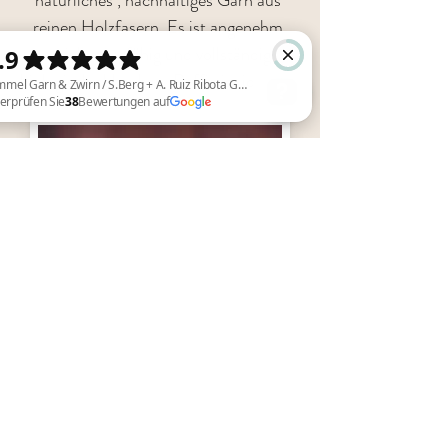
reinen Holzfasern. Es ist angenehm 
weich, saugfähig und vollständig 
biologisch abbaubar.  Raffia ist ideal für 
Makramee, Stricken und Häkeln  - wie 
wäre es mit einem Sommerhut oder 
Himmel Garn & Zwirn / S.Berg + A. Ruiz Ribota GBR Überprüfen Sie 38 Bewertungen auf Google
Pflanzgefäß ?

Zusammensetzung: 100 %  Holzfaser / 
Lauflänge  ca. 100m je 50g

Fotos: © DMC
Eco Vita T-Shirt
Eco Vita T-Shirt-Garn : Suchst du ein 