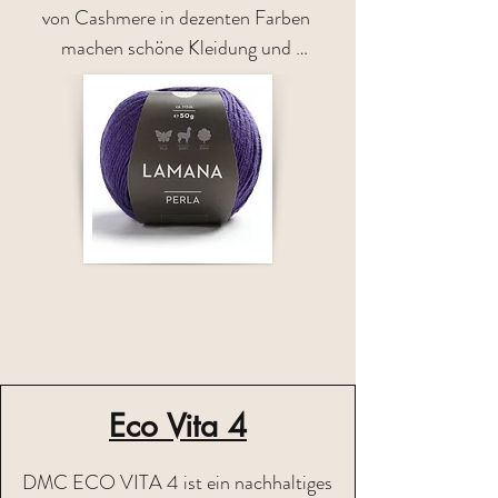
von Cashmere in dezenten Farben 
machen schöne Kleidung und 
Accessoires entstehen 

Zusammensetzung : 90% Baumwolle 
(Bio) 10% Cashmere  / Lauflänge ca. 
145m/50g

Fotos: ®Rico
Eco Vita 4
DMC ECO VITA 4 ist ein nachhaltiges 