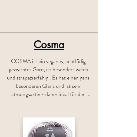
Cosma
COSMA ist ein veganes, achtfädig 
gezwirntes Garn, ist besonders weich 
und strapazierfähig . Es hat einen ganz 
besonderen Glanz und ist sehr 
atmungsaktiv - daher ideal für den 
Sommerstrick. Luftige Tops, Pullover 
und Jäckchen, lassen sich sehr 
angenehm direkt auf der Haut tragen 
und haben einen tollen Fall . Loch- und 
Strukturmuster kommen sehr schön 