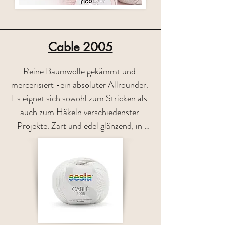
Cable 2005
Reine Baumwolle gekämmt und 
mercerisiert -ein absoluter Allrounder. 
Es eignet sich sowohl zum Stricken als 
auch zum Häkeln verschiedenster 
Projekte. Zart und edel glänzend, in 
vielen tollen Farben ist es das Garn für 
Sommertops, Kinderkleidung u.v.m. 
Zusammensetzung: 100% Baumwolle / 
Lauflänge ca. 135m / 50g Fotos: © 
Manifattura Sesia