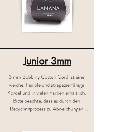
zum Ausdruck. Pflegeleicht und in der 
Maschine waschbar, ist COSMA 
ebenso für Baby- und Kinderstrick eine 
hervorragende Wahl und eignet sich 
zudem sehr gut zum Häkeln. 
Zusammensetzung : 60% Bio Pima 
Baumwolle 40% Modal / Lauflänge ca. 
Junior 3mm
100 50g
3 mm Bobbiny Cotton Cord ist eine 
weiche, flexible und strapazierfähige 
Kordel und in vielen Farben erhältlich. 
Bitte beachte, dass es durch den 
Recyclingprozess zu Abweichungen 
zwischen den einzelnen Chargen 
kommen kann.
