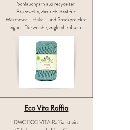
Schlauchgarn aus recycelter 
Baumwolle, das sich ideal für 
Makramee-, Häkel- und Strickprojekte 
eignet. Die weiche, zugleich robuste 
Struktur sorgt für eine angenehme 
Verarbeitung und formstabile 
Ergebnisse. Perfekt für Körbe, Taschen, 
Wohnaccessoires und viele kreative 
DIY-Ideen. Umweltfreundlich, vielseitig 
und modern

Zusammensetzung: 80% Baumwolle 
(recycelt) 20% Polyester (recycelt) / 
Eco Vita Raffia
Lauflänge  ca. 200m je 250g

Fotos: © DMC
DMC ECO VITA Raffia ist ein 
natürliches , nachhaltiges Garn aus 