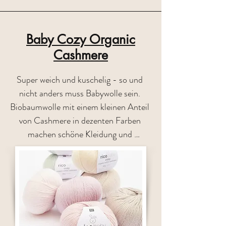
Baby Cozy Organic
Cashmere
Super weich und kuschelig - so und 
nicht anders muss Babywolle sein. 
Biobaumwolle mit einem kleinen Anteil 
von Cashmere in dezenten Farben 
machen schöne Kleidung und 
Accessoires entstehen 

Zusammensetzung : 90% Baumwolle 
(Bio) 10% Cashmere  / Lauflänge ca. 
145m/50g

Fotos: ®Rico