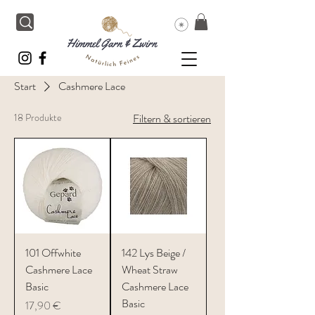
Start
Cashmere Lace
18 Produkte
Filtern & sortieren
101 Offwhite
142 Lys Beige /
Cashmere Lace
Wheat Straw
Basic
Cashmere Lace
Basic
Preis
17,90 €