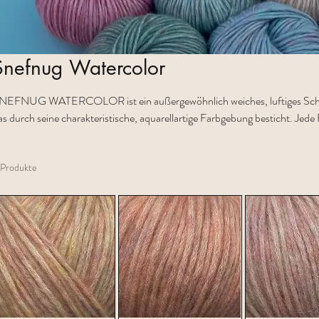
Snefnug Watercolor
NEFNUG WATERCOLOR ist ein außergewöhnlich weiches, luftiges Schla
as durch seine charakteristische, aquarellartige Farbgebung besticht. Jede
neinanderfließenden Nuancen, die dem Garn Tiefe, Harmonie und eine ruh
erleihen Die Mischung aus Biobaumwolle und extra feiner Merinowolle (mu
 Produkte
achen das Garn sehr gut verträglich 55% Alpaka, 35% Baumwolle, 10% Sch
0g Fotos : ©CaMaRose