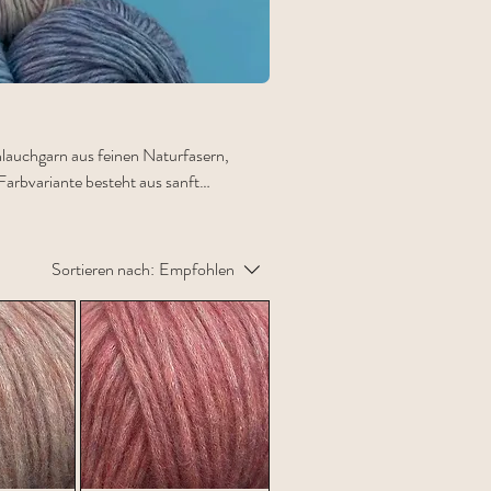
uchgarn aus feinen Naturfasern,
 Farbvariante besteht aus sanft
ige, lebendige Oberflächenwirkung
lesingfrei) mit Babyalpaca
urwolle / Lauflänge ca. 110 Meter
Sortieren nach:
Empfohlen