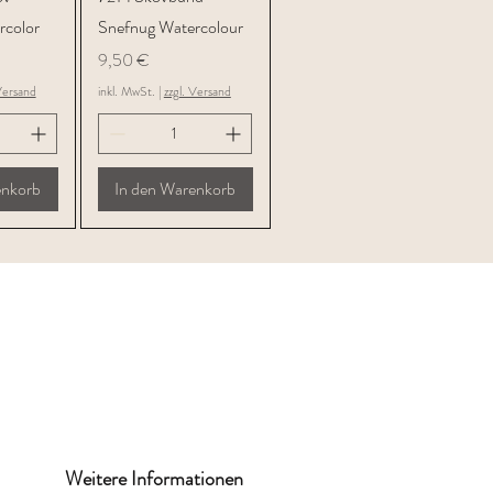
rcolor
Snefnug Watercolour
Preis
9,50 €
Versand
inkl. MwSt.
|
zzgl. Versand
enkorb
In den Warenkorb
Weitere Informationen