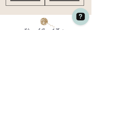
Himmel Garn & Zwirn / S.Berg + A. Ruiz Ribota GBR Überprüfen Sie 38 Bewertungen auf Google
Versand
Kontakt
Deutschland:
3-5 Werktage
DHL GoGreen
Sauerbreystraße 26,
(kostenlos ab einem Bestellwert von
42697 Solingen (Ohligs)
80,00 €)
+49 (0) 212 8813 7773
EU-Versand:
3 - 7 Werktage
(kostenlos ab einem Bestellwert von
Öffnungszeiten:
200,00 €)
Di, Mi, Fr : 11:00 - 18:00 Uhr
Bestellungen aus der
Schweiz
Do: 11:00 - 20:00 Uhr
können über
MeinEinkauf.ch
Sa: 10:00 - 14:00 Uhr
abgewickelt werden
So/Mo : geschlossen
Aus der Schweiz einkaufen