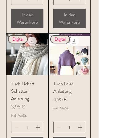
In den
In den
Warenkorb
Warenkorb
Digital
Digital
Tuch Licht +
Tuch Lalea
Schatten
Anleitung
Anleitung
Preis
4,95 €
Preis
3,95 €
inkl. MwSt.
inkl. MwSt.