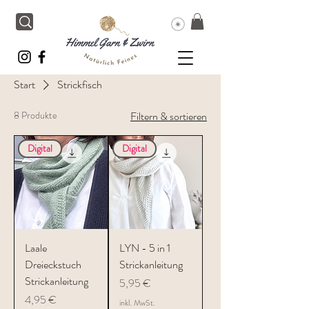
Start
Strickfisch
8 Produkte
Filtern & sortieren
Digital
Digital
Laale
LYN - 5 in 1
Dreieckstuch
Strickanleitung
Strickanleitung
Preis
5,95 €
Preis
4,95 €
inkl. MwSt.