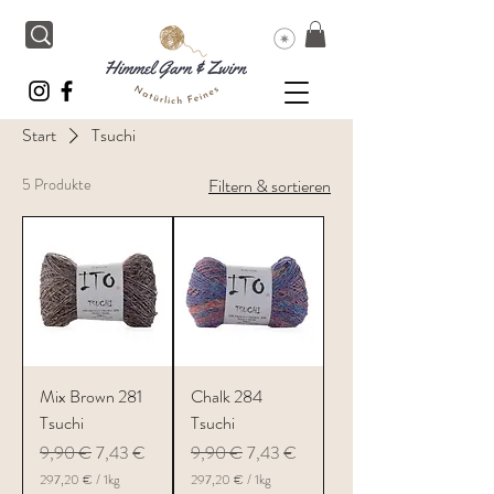
Start
Tsuchi
5 Produkte
Filtern & sortieren
Mix Brown 281
Chalk 284
Tsuchi
Tsuchi
Standardpreis
Sale-Preis
Standardpreis
Sale-Preis
9,90 €
7,43 €
9,90 €
7,43 €
297,20 €
/
1kg
297,20 €
/
1kg