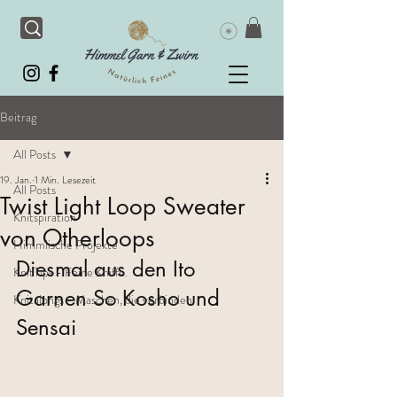
Beitrag
All Posts
19. Jan.
1 Min. Lesezeit
All Posts
Twist Light Loop Sweater
Knitspiration
von Otherloops
Himmlische Projekte
Diesmal aus den Ito 
KnitTips - Feine Kniffe.
Garnen So Kosho und 
Knitalongs - Maschen, die verbinden
Sensai