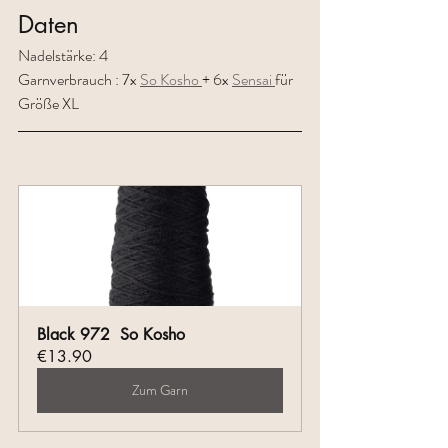
Daten
Nadelstärke: 4  
Garnverbrauch : 7x 
So Kosho 
+ 6x 
Sensai 
für 
Größe XL 
Black 972  So Kosho
€13.90
Zum Garn