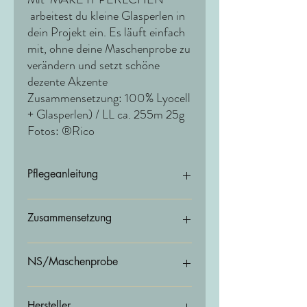
arbeitest du kleine Glasperlen in
dein Projekt ein. Es läuft einfach
mit, ohne deine Maschenprobe zu
verändern und setzt schöne
dezente Akzente
Zusammensetzung: 100% Lyocell
+ Glasperlen) / LL ca. 255m 25g
Fotos: ®Rico
Pflegeanleitung
Handwäsche
Zusammensetzung
100% Lyocell (Pailletten 100% Polyester)
NS/Maschenprobe
Beilaufgarn
Hersteller