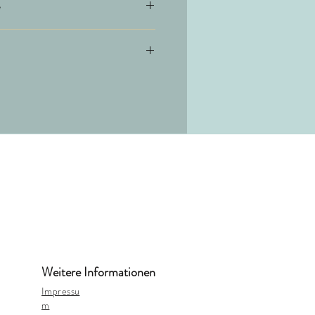
e
0cm
mbH & Co KG
Weitere Informationen
Impressu
m