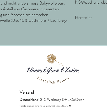
NS/Maschenprob
 und nicht anders muss Babywolle sein.
n Anteil von Cashmere in dezenten
NS 3,5 mm / 25M = 1
g und Accessoires entstehen
Hersteller
olle (Bio) 10% Cashmere / Lauflänge
idee. Creativmarkt G
Kisau 8
33098 Paderborn
Deutschland
service@rico-design.de
Versand
Deutschland:
3-5 Werktage DHL GoGreen
(kostenlos ab einem Bestellwert von 80,00 €)