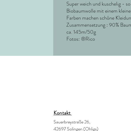
Super weich und kuschelig - so
Biobaumwolle mit einem kleine
Farben machen schöne Kleidun
Zusammensetzung : 90% Baumw
ca. 145m/50g
Fotos: ®Rico
Kontakt
Sauerbreystraße 26,
42697 Solingen (Ohligs)