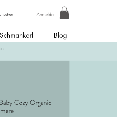
Anmelden
 ansehen
Schmankerl
Blog
een
 Baby Cozy Organic
hmere