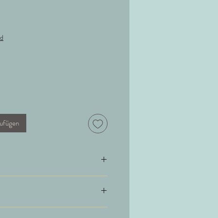
nd
ufügen
honwaschgang. Nicht über 30°C
0% Kaschmir