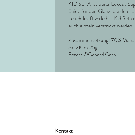
KID SETA ist purer Luxus . Sup
Seide für den Glanz, die den Fa
Leuchtkraft verleiht. Kid Seta i
auch einzeln verstrickt werden.
Zusammensetzung: 70% Mohair 
ca. 210m 25g
Fotos: ©Gepard Garn
Kontakt