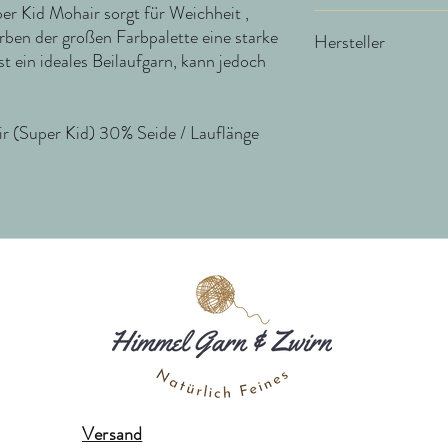
er Kid Mohair sorgt für Weichheit ,
NS 3 - 5,5 / 22-30 Ma
rben der großen Farbpalette eine starke
Hersteller
st ein ideales Beilaufgarn, kann jedoch
Gepard Yarns
Hjertingskovvej 1
6630 Rødding
(Super Kid) 30% Seide / Lauflänge
Dänemark
gepard@gepardgarn.dk
Versand