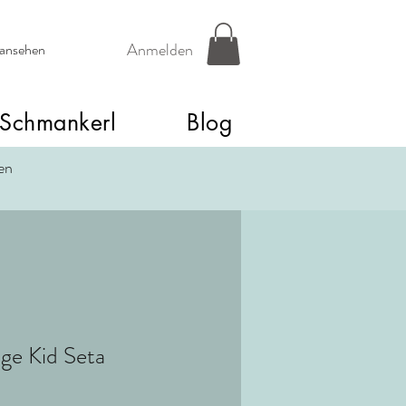
Anmelden
 ansehen
Schmankerl
Blog
een
ige Kid Seta