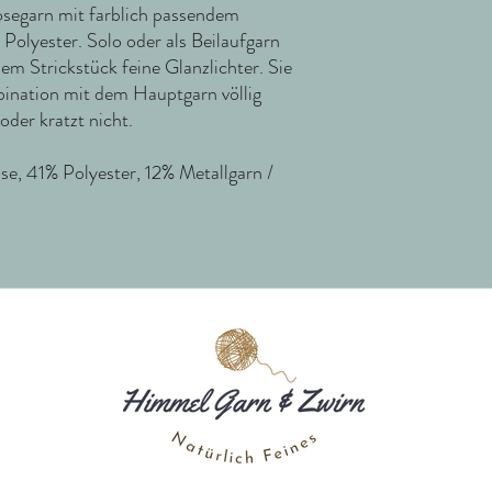
kosegarn mit farblich passendem
Kremke Handelsgesells
 Polyester. Solo oder als Beilaufgarn
Am Kanal 4
edem Strickstück feine Glanzlichter. Sie
D-19372 Garwitz
mbination mit dem Hauptgarn völlig
info@soul-wool.com
 oder kratzt nicht.
, 41% Polyester, 12% Metallgarn /