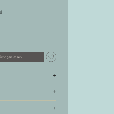
nd
ichtigen lassen
sche Reinigung (Herstellerangaben)
se, 41% Polyester, 12% Metallgarn