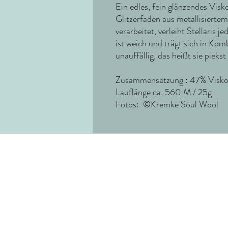
Ein edles, fein glänzendes Vis
Glitzerfaden aus metallisiertem
verarbeitet, verleiht Stellaris j
ist weich und trägt sich in Ko
unauffällig, das heißt sie piekst
Zusammensetzung : 47% Viskose
Lauflänge ca. 560 M / 25g
Fotos: ©Kremke Soul Wool