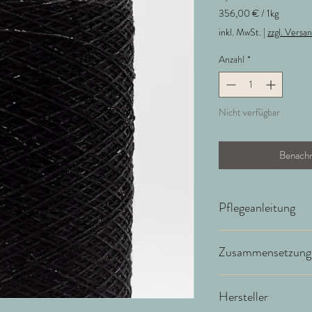
356,00 €
/
1kg
356,00 €
inkl. MwSt.
|
zzgl. Versa
pro
1
Anzahl
*
Kilogramm
Nicht verfügbar
Benachr
Pflegeanleitung
Handwäsche oder chemi
Zusammensetzung
Material: 47% Visko
Hersteller