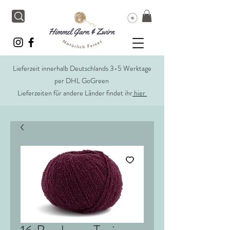
Lieferzeit innerhalb Deutschlands 3-5 Werktage
per DHL GoGreen
Lieferzeiten für andere Länder findet ihr
hier