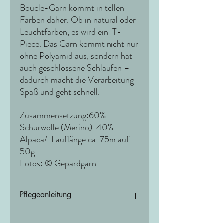
Boucle-Garn kommt in tollen
Farben daher. Ob in natural oder
Leuchtfarben, es wird ein IT-
Piece. Das Garn kommt nicht nur
ohne Polyamid aus, sondern hat
auch geschlossene Schlaufen –
dadurch macht die Verarbeitung
Spaß und geht schnell.
Zusammensetzung:60%
Schurwolle (Merino) 40%
Alpaca/ Lauflänge ca. 75m auf
50g
Fotos: © Gepardgarn
Pflegeanleitung
Herstellerangabe: Handwäsche im