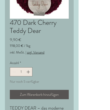
470 Dark Cherry
Teddy Dear
Preis
9,90 €
198,00 €
/
1kg
198,00 €
inkl. MwSt.
|
zzgl. Versand
pro
1
Anzahl
*
Kilogramm
Nur noch 5 verfügbar
Zum Warenkorb hinzufügen
TEDDY DEAR – das moderne