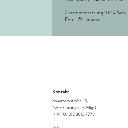
Zusammensetzung 100% Schurw
Fotos © Lamana
Kontakt
Sauerbreystraße 26,
42697 Solingen (Ohligs)
+49 (0) 212 8813 7773