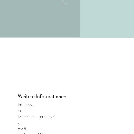
d trocknen.
0
Weitere Informationen
Impressu
m
Datenschutzerklärun
g
AGB