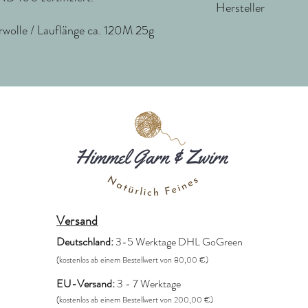
Sonneinstrahlung liegen
Hersteller
olle / Lauflänge ca. 120M 25g
LAMANA GmbH
Otto-Brenner-Str. 20
33604 Bielefeld
Deutschland
info@lamana.de
Versand
Deutschland:
3-5 Werktage DHL GoGreen
(kostenlos ab einem Bestellwert von 80,00 €)
EU-Versand:
3 - 7 Werktage
(kostenlos ab einem Bestellwert von 200,00 €)