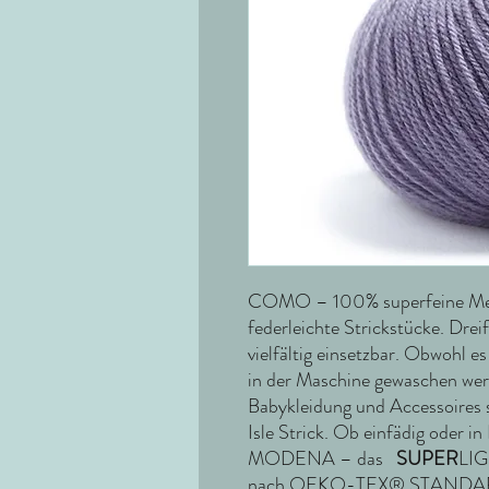
COMO – 100% superfeine Meri
federleichte Strickstücke. Dreif
vielfältig einsetzbar. Obwohl e
in der Maschine gewaschen werd
Babykleidung und Accessoires 
Isle Strick. Ob einfädig oder
MODENA – das
SUPER
LI
nach
OEKO-TEX® STANDA