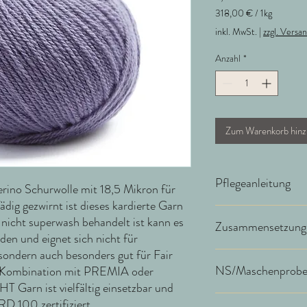
318,00 €
/
1kg
318,00 €
inkl. MwSt.
|
zzgl. Versa
pro
1
Anzahl
*
Kilogramm
Zum Warenkorb hinz
Pflegeanleitung
no Schurwolle mit 18,5 Mikron für
ädig gezwirnt ist dieses kardierte Garn
Herstellerangabe:COMO
s nicht superwash behandelt ist kann es
Zusammensetzung
Waschmaschine bei 30° 
en und eignet sich nicht für
danach noch einmal auf u
sondern auch besonders gut für Fair
und das Strickbild noch
100% Schurwolle (Merin
NS/Maschenprob
 in Kombination mit PREMIA oder
Verwendung eines neutr
Enzyme und Weichmacher
GHT
Garn ist vielfältig einsetzbar und
Strickstück anschließen
NS 3,5-4,5 / MP 22 Ma
RD 100
zertifiziert.