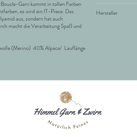
oucle-Garn kommt in tollen Farben
NS 6 - 10 / 8 - 11 Mas
tfarben, es wird ein IT-Piece. Das
Hersteller
lyamid aus, sondern hat auch
urch macht die Verarbeitung Spaß und
Gepard Yarns
Hjertingskovvej 1
6630 Rødding
Dänemark
olle (Merino) 40% Alpaca/ Lauflänge
gepard@gepardgarn.dk