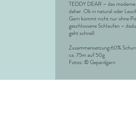
TEDDY DEAR – das moderne B
daher. Ob in natural oder Leuch
Garn kommt nicht nur ohne Po
geschlossene Schlaufen – dad
geht schnell.
Zusammensetzung:60% Schurw
ca. 75m auf 50g
Fotos: © Gepardgarn