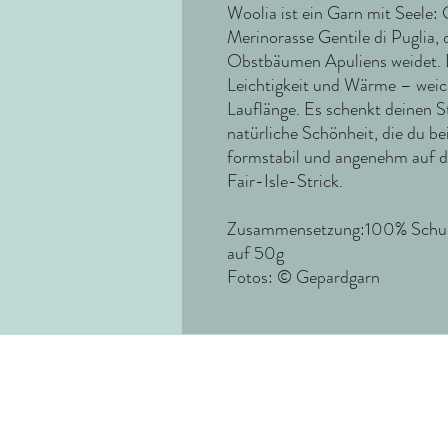
Woolia ist ein Garn mit Seele:
Merinorasse Gentile di Puglia, 
Obstbäumen Apuliens weidet. Da
Leichtigkeit und Wärme – weich
Lauflänge. Es schenkt deinen S
natürliche Schönheit, die du be
formstabil und angenehm auf de
Fair-Isle-Strick.
Zusammensetzung:100% Schurwo
auf 50g
Fotos: © Gepardgarn