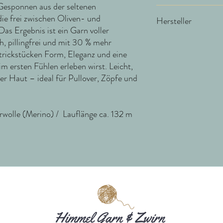
 Gesponnen aus der seltenen
NS 3,5-6 /15 - 20 Mas
die frei zwischen Oliven- und
Hersteller
s Ergebnis ist ein Garn voller
, pillingfrei und mit 30 % mehr
Gepard Yarns
Hjertingskovvej 1
trickstücken Form, Eleganz und eine
6630 Rødding
im ersten Fühlen erleben wirst. Leicht,
Dänemark
r Haut – ideal für Pullover, Zöpfe und
gepard@gepardgarn.dk
lle (Merino) / Lauflänge ca. 132 m