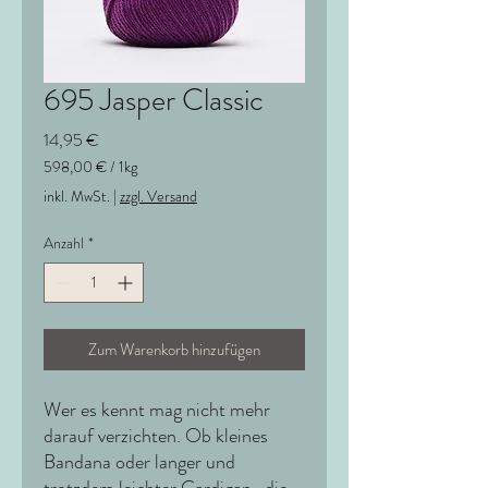
695 Jasper Classic
Preis
14,95 €
598,00 €
/
1kg
598,00 €
inkl. MwSt.
|
zzgl. Versand
pro
1
Anzahl
*
Kilogramm
Zum Warenkorb hinzufügen
Wer es kennt mag nicht mehr
darauf verzichten. Ob kleines
Bandana oder langer und
trotzdem leichter Cardigan , die