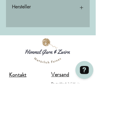
100 % Cashmere
Hersteller
Cardiff – S.R.L.
Via Cocconato 7
Biella 13900
Italy
cardiff@cardiffcashmere.it
Versand
Kontakt
Deutschland:
3-5 Werktage
Himmel Garn & Zwirn / S.Berg + A. Ruiz Ribota GBR Überprüfen Sie 38 Bewertungen auf Google
DHL GoGreen
Sauerbreystraße 26,
(kostenlos ab einem Bestellwert von
42697 Solingen (Ohligs)
80,00 €)
+49 (0) 212 8813 7773
EU-Versand:
3 - 7 Werktage
(kostenlos ab einem Bestellwert von
Öffnungszeiten:
200,00 €)
Di, Mi, Fr : 11:00 - 18:00 Uhr
Bestellungen aus der
Schweiz
Do: 11:00 - 20:00 Uhr
können über
MeinEinkauf.ch
Sa: 10:00 - 14:00 Uhr
abgewickelt werden
So/Mo : geschlossen
Aus der Schweiz einkaufen