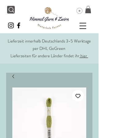
Lieferzeit innerhalb Deutschlands 3-5 Werktage
per DHL GoGreen
Lieferzeiten für andere Länder findet ihr
hier