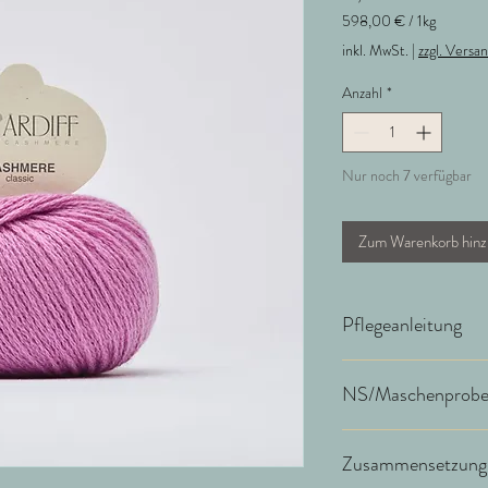
598,00 €
/
1kg
598,00 €
inkl. MwSt.
|
zzgl. Versa
pro
1
Anzahl
*
Kilogramm
Nur noch 7 verfügbar
Zum Warenkorb hinz
Pflegeanleitung
Pflege: Handwäsche Wo
NS/Maschenprob
keinen Weichspüler ver
Cashmere Waschmittel, 
Stück habt
NS 3,5 - 4,5 / 20-22 
Zusammensetzung