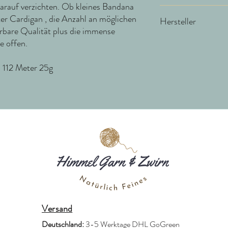
arauf verzichten. Ob kleines Bandana
100 % Cashmere
ter Cardigan , die Anzahl an möglichen
Hersteller
rbare Qualität plus die immense
e offen.
Cardiff – S.R.L.
Via Cocconato 7
 112 Meter 25g
Biella 13900
Italy
cardiff@cardiffcashmere
Versand
Deutschland:
3-5 Werktage DHL GoGreen