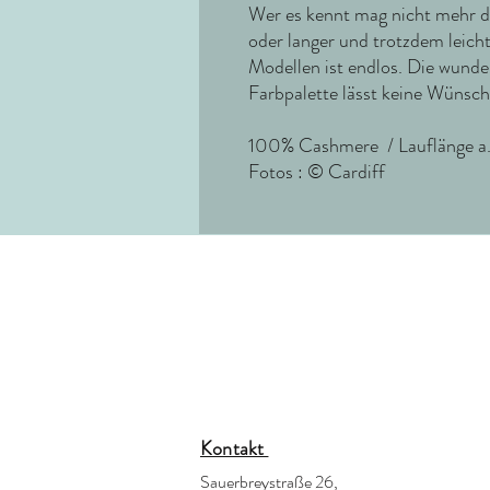
Wer es kennt mag nicht mehr d
oder langer und trotzdem leich
Modellen ist endlos. Die wunde
Farbpalette lässt keine Wünsch
100% Cashmere / Lauflänge a.
Fotos : © Cardiff
Kontakt
Sauerbreystraße 26,