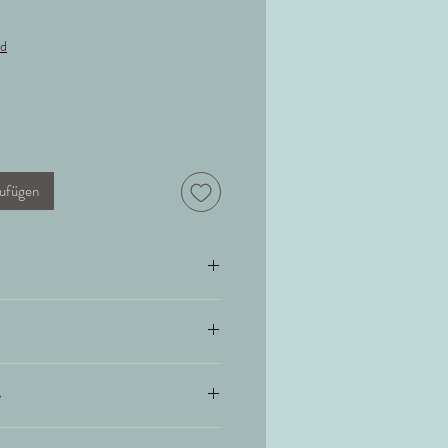
nd
ufügen
llwaschmittel ohne Weichmacher und
wenden. Hier geht es zu unserem
damit ihr lange Freude an eurem edlen
e
Maschen auf 10cm