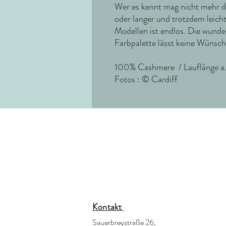
Wer es kennt mag nicht mehr d
oder langer und trotzdem leich
Modellen ist endlos. Die wunde
Farbpalette lässt keine Wünsch
100% Cashmere / Lauflänge a.
Fotos : © Cardiff
Kontakt
Sauerbreystraße 26,