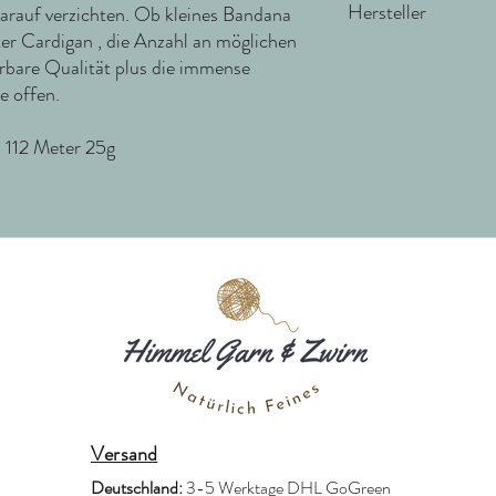
Hersteller
arauf verzichten. Ob kleines Bandana
ter Cardigan , die Anzahl an möglichen
rbare Qualität plus die immense
Cardiff – S.R.L.
e offen.
Via Cocconato 7
Biella 13900
 112 Meter 25g
Italy
cardiff@cardiffcashmere
Versand
Deutschland:
3-5 Werktage DHL GoGreen