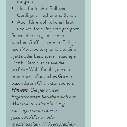
möglich
Ideal für leichte Pullover,
Cardigans, Tücher und Schals
Auch für empfindliche Haut
und wollfreie Projekte geeignet
Suave überzeugt mit einem
weichen Griff + schönem Fall. je
nach Verarbeitung erhält es eine
glatte oder besonders flauschige
Optik. Damit ist Suave die
perfekte Wahl für alle, die ein
modernes, pflanzliches Garn mit
besonderem Charakter suchen.
Hinweis
: Die genannten
Eigenschaften beziehen sich auf
Material und Verarbeitung.
Aussagen stellen keine
gesundheitlichen oder
medizinischen Wirkversprechen