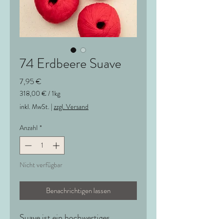
74 Erdbeere Suave
Preis
7,95 €
318,00 €
/
1kg
318,00 €
inkl. MwSt.
|
zzgl. Versand
pro
1
Anzahl
*
Kilogramm
Nicht verfügbar
Benachrichtigen lassen
Suave ist ein hochwertiges,