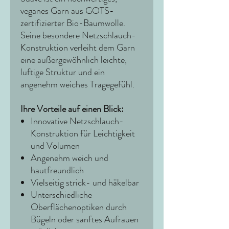
veganes Garn aus GOTS-
zertifizierter Bio-Baumwolle.
Seine besondere Netzschlauch-
Konstruktion verleiht dem Garn
eine außergewöhnlich leichte,
luftige Struktur und ein
angenehm weiches Tragegefühl.
Ihre Vorteile auf einen Blick:
Innovative Netzschlauch-
Konstruktion für Leichtigkeit
und Volumen
Angenehm weich und
hautfreundlich
Vielseitig strick- und häkelbar
Unterschiedliche
Oberflächenoptiken durch
Bügeln oder sanftes Aufrauen