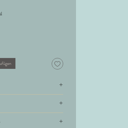
nd
ufügen
sche
o mulesingfrei) 10% Cashmere
e