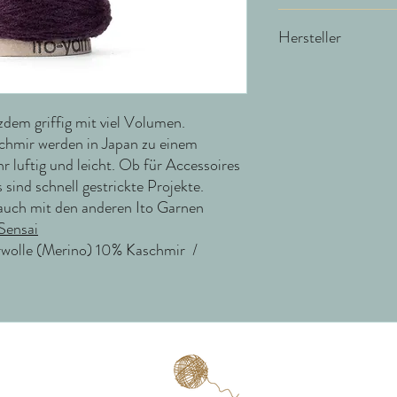
NS 4-4,5 / MP 23M au
Hersteller
ITO Yarn & Design Gm
Schräderheide 41
48157 Münster
dem griffig mit viel Volumen.
Deutschland
chmir werden in Japan zu einem
r luftig und leicht. Ob für Accessoires
info@ito-yarn.com
 sind schnell gestrickte Projekte.
auch mit den anderen Ito Garnen
Sensai
olle (Merino) 10% Kaschmir /