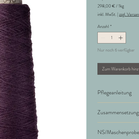
298,00 €
/
1kg
298,00 €
inkl. MwSt.
|
zzgl. Versa
pro
1
Anzahl
*
Kilogramm
Nur noch 6 verfügbar
Zum Warenkorb hinz
Pflegeanleitung
Wir empfehlen Handwä
Zusammensetzung
90% Schurwolle (Merin
NS/Maschenprob