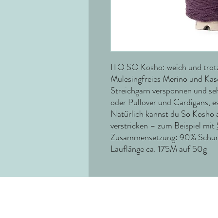
ITO SO Kosho: weich und trotz
Mulesingfreies Merino und Kas
Streichgarn versponnen und seh
oder Pullover und Cardigans, es
Natürlich kannst du So Kosho 
verstricken – zum Beispiel mit
Zusammensetzung: 90% Schurw
Lauflänge ca. 175M auf 50g