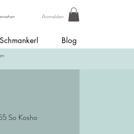
Anmelden
 ansehen
Schmankerl
Blog
een
955 So Kosho