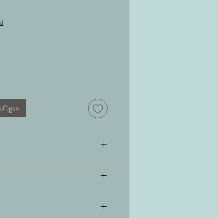
nd
ufügen
sche
e
e