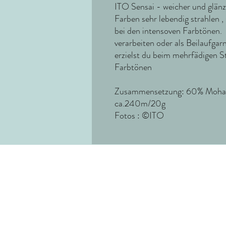
ITO Sensai - weicher und glän
Farben sehr lebendig strahlen ,
bei den intensoven Farbtönen.
verarbeiten oder als Beilaufga
erzielst du beim mehrfädigen S
Farbtönen
Zusammensetzung: 60% Mohair
ca.240m/20g
Fotos : ©ITO