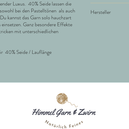
zender Luxus. 40% Seide lassen die
2,00 - 5,00 mm / 18 -
 sowohl bei den Pastelltönen als auch
Hersteller
 Du kannst das Garn solo hauchzart
rn einsetzen. Ganz besondere Effekte
ITO Yarn & Design Gm
Schräderheide 41
tricken mit unterschiedlichen
48157 Münster
Deutschland
 40% Seide / Lauflänge
info@ito-yarn.com