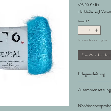
695,00 €
/
1kg
695,00 €
inkl. MwSt.
|
zzgl. Versa
pro
1
Anzahl
*
Kilogramm
Nur noch 7 verfügbar
Zum Warenkorb hinz
Pflegeanleitung
Wir empfehlen Handwä
Zusammensetzung
60% Mohair 40% Seid
NS/Maschenprob