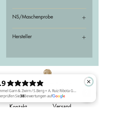
60% Mohair 40% Seide
NS/Maschenprobe
2,00 - 5,00 mm / 18 - 25 m = 10cm
Hersteller
ITO Yarn & Design GmbH
Schräderheide 41
48157 Münster
Deutschland
info@ito-yarn.com
Versand
Kontakt
Himmel Garn & Zwirn / S.Berg + A. Ruiz Ribota GBR Überprüfen Sie 38 Bewertungen auf Google
Deutschland:
3-5 Werktage
DHL GoGreen
Sauerbreystraße 26,
(kostenlos ab einem Bestellwert von
42697 Solingen (Ohligs)
80,00 €)
+49 (0) 212 8813 7773
EU-Versand:
3 - 7 Werktage