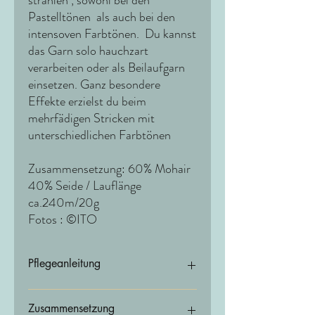
Pastelltönen als auch bei den
intensoven Farbtönen. Du kannst
das Garn solo hauchzart
verarbeiten oder als Beilaufgarn
einsetzen. Ganz besondere
Effekte erzielst du beim
mehrfädigen Stricken mit
unterschiedlichen Farbtönen
Zusammensetzung: 60% Mohair
40% Seide / Lauflänge
ca.240m/20g
Fotos : ©ITO
Pflegeanleitung
Wir empfehlen Handwäsche
Zusammensetzung