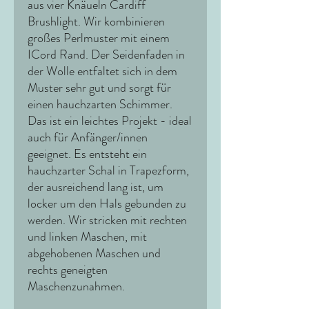
aus vier Knäueln Cardiff
Brushlight. Wir kombinieren
großes Perlmuster mit einem
ICord Rand. Der Seidenfaden in
der Wolle entfaltet sich in dem
Muster sehr gut und sorgt für
einen hauchzarten Schimmer.
Das ist ein leichtes Projekt - ideal
auch für Anfänger/innen
geeignet. Es entsteht ein
hauchzarter Schal in Trapezform,
der ausreichend lang ist, um
locker um den Hals gebunden zu
werden. Wir stricken mit rechten
und linken Maschen, mit
abgehobenen Maschen und
rechts geneigten
Maschenzunahmen.