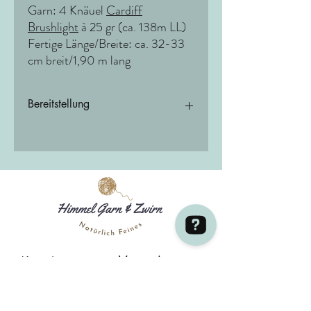
Garn: 4 Knäuel
Cardiff
Brushlight
à 25 gr (ca. 138m LL)
Fertige Länge/Breite: ca. 32-33
cm breit/1,90 m lang
Bereitstellung
Digitale Inhalte werden in eurem
Kundenaccount bereitgestellt. Die
Bereitstellung erfolgt innerhalb von 24
Stunden nach Vertragsschluss /
Zahlungseingang
Über die Bereitstellung wirst du auch per
E-Mail informiert
Versand
Kontakt
Himmel Garn & Zwirn / S.Berg + A. Ruiz Ribota GBR Überprüfen Sie 38 Bewertungen auf Google
Deutschland:
3-5 Werktage
DHL GoGreen
Sauerbreystraße 26,
(kostenlos ab einem Bestellwert von