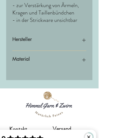
- zur Verstärkung von Ärmeln,
Kragen und Taillenbündchen
- in der Strickware unsichtbar
Hersteller
Kontaktinformation gem. Art. 19 EU GPSR
Material
Postanschrift
MADEIRA Garne
Hans - Bunte - Str. 8
79108 Freiburg
Elektronische Adresse
Versand
Kontakt
Website: https://www.garne.madeira.de