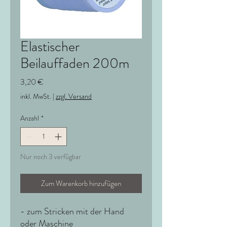
Elastischer
Beilauffaden 200m
Preis
3,20 €
inkl. MwSt.
|
zzgl. Versand
Anzahl
*
Nur noch 3 verfügbar
Zum Warenkorb hinzufügen
- zum Stricken mit der Hand
oder Maschine