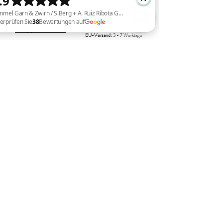
Deutschland:
3-5 Werktage
DHL GoGreen
Sauerbreystraße 26,
(kostenlos ab einem Bestellwert von
42697 Solingen (Ohligs)
80,00 €)
+49 (0) 212 8813 7773
EU-Versand:
3 - 7 Werktage
Himmel Garn & Zwirn / S.Berg + A. Ruiz Ribota GBR Überprüfen Sie 38 Bewertungen auf Google
(kostenlos ab einem Bestellwert von
Öffnungszeiten:
200,00 €)
Di, Mi, Fr : 11:00 - 18:00 Uhr
Bestellungen aus der
Schweiz
Do: 11:00 - 20:00 Uhr
können über
MeinEinkauf.ch
Sa: 10:00 - 14:00 Uhr
abgewickelt werden
So/Mo : geschlossen
Aus der Schweiz einkaufen
Vertrag widerrufen
Impressum
Widerruf für Dienstleistungen
Datenschutzerklärung
Widerruf für Waren
AGB
Widerruf für digitale Inhalte
Widerrufsformular
Zahlung und Versand