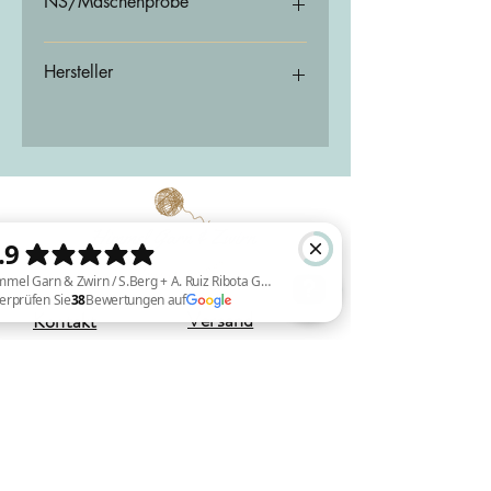
NS/Maschenprobe
Hersteller
ITO Yarn & Design GmbH
Schräderheide 41
48157 Münster
Deutschland
info@ito-yarn.com
Versand
Kontakt
Himmel Garn & Zwirn / S.Berg + A. Ruiz Ribota GBR Überprüfen Sie 38 Bewertungen auf Google
Deutschland:
3-5 Werktage
DHL GoGreen
Sauerbreystraße 26,
(kostenlos ab einem Bestellwert von
42697 Solingen (Ohligs)
80,00 €)
+49 (0) 212 8813 7773
EU-Versand:
3 - 7 Werktage
(kostenlos ab einem Bestellwert von
Öffnungszeiten:
200,00 €)
Di, Mi, Fr : 11:00 - 18:00 Uhr
Bestellungen aus der
Schweiz
Do: 11:00 - 20:00 Uhr
können über
MeinEinkauf.ch