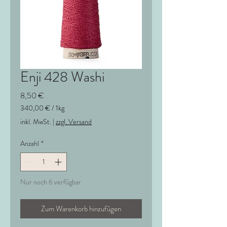
Enji 428 Washi
Preis
8,50 €
340,00 €
/
1kg
340,00 €
inkl. MwSt.
|
zzgl. Versand
pro
1
Anzahl
*
Kilogramm
Nur noch 6 verfügbar
Zum Warenkorb hinzufügen