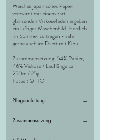
Weiches japanisches Papier
verzwirnt mit einem zart
glänzenden Viskosefaden ergeben
ein luftiges Maschenbild. Herrlich
im Sommer zu tragen - sehr
gerne auch im Duett mit Kinu
Zusammensetzung: 54% Papier,
46% Viskose / Lauflänge ca.
250m / 25g
Fotos : © ITO
Pflegeanleitung
Wir empfehlen Handwäsche
Zusammensetzung
54% Papier, 46% Viskose