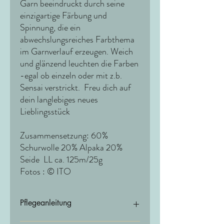
Garn beeindruckt durch seine
einzigartige Färbung und
Spinnung, die ein
abwechslungsreiches Farbthema
im Garnverlauf erzeugen.
Weich
und glänzend leuchten die Farben
-egal ob einzeln oder mit z.b.
Sensai verstrickt. Freu dich auf
dein langlebiges neues
Lieblingsstück
Zusammensetzung: 60%
Schurwolle 20% Alpaka 20%
Seide LL ca. 125m/25g
Fotos : © ITO
Pflegeanleitung