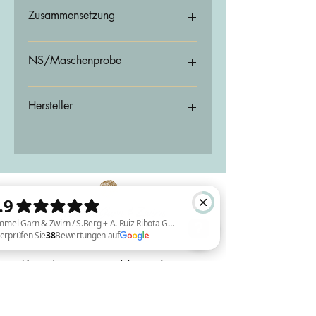
Wir empfehlen Handwäsche
Zusammensetzung
60% Schurwolle 20% Alpaka 20% Seide
NS/Maschenprobe
NS 3,25/ 26 Maschen auf 10cm
Hersteller
ITO Yarn & Design GmbH
Schräderheide 41
48157 Münster
Deutschland
info@ito-yarn.com
Versand
Kontakt
Himmel Garn & Zwirn / S.Berg + A. Ruiz Ribota GBR Überprüfen Sie 38 Bewertungen auf Google
Deutschland:
3-5 Werktage
DHL GoGreen
Sauerbreystraße 26,
(kostenlos ab einem Bestellwert von