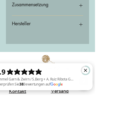
Zusammensetzung
54% Alpaka 36% Tencel 10% Schurwolle
Hersteller
CaMaRose
Vester Kirkestræde 3
8900 Randers C
Dänemark
info@camarose.dk
Versand
Kontakt
Himmel Garn & Zwirn / S.Berg + A. Ruiz Ribota GBR Überprüfen Sie 38 Bewertungen auf Google
Deutschland:
3-5 Werktage
DHL GoGreen
Sauerbreystraße 26,
(kostenlos ab einem Bestellwert von
42697 Solingen (Ohligs)
80,00 €)
+49 (0) 212 8813 7773
EU-Versand:
3 - 7 Werktage
(kostenlos ab einem Bestellwert von
Öffnungszeiten:
200,00 €)
Di, Mi, Fr : 11:00 - 18:00 Uhr