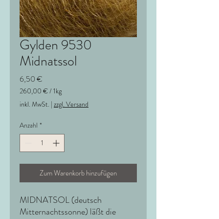
Gylden 9530
Midnatssol
Preis
6,50 €
260,00 €
/
1kg
260,00 €
inkl. MwSt.
|
zzgl. Versand
pro
1
Anzahl
*
Kilogramm
Zum Warenkorb hinzufügen
MIDNATSOL (deutsch
Mitternachtssonne) läßt die