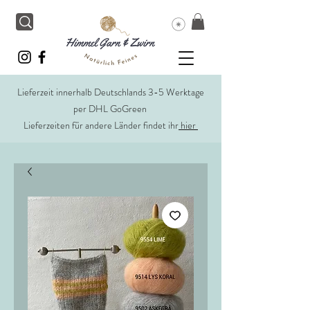
Lieferzeit innerhalb Deutschlands 3-5 Werktage
per DHL GoGreen
Lieferzeiten für andere Länder findet ihr
hier