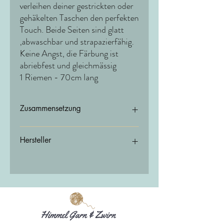
verleihen deiner gestrickten oder
gehäkelten Taschen den perfekten
Touch. Beide Seiten sind glatt
,abwaschbar und strapazierfähig.
Keine Angst, die Färbung ist
abriebfest und gleichmässig
1 Riemen - 70cm lang
Zusammensetzung
Echtleder - Rind-Spaltleder
Hersteller
hoooked