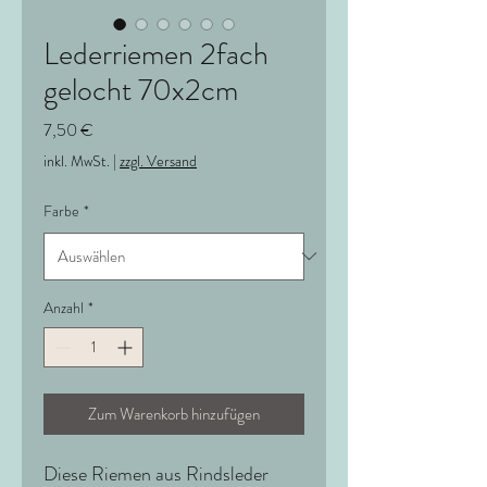
Lederriemen 2fach
gelocht 70x2cm
Preis
7,50 €
inkl. MwSt.
|
zzgl. Versand
Farbe
*
Anzahl
*
Zum Warenkorb hinzufügen
Diese Riemen aus Rindsleder