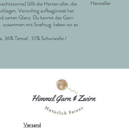
Hersteller
htssonne) läßt die Herzen aller, die
schlagen. Vorsichtig aufbegürstet hat
CaMaRose
nd zarten Glanz. Du kannst das Garn
Vester Kirkestræde 3
n, zusammen mit Snefnug lieben wir es
8900 Randers C
Dänemark
 36% Tencel , 10% Schurwolle /
info@camarose.dk
Versand