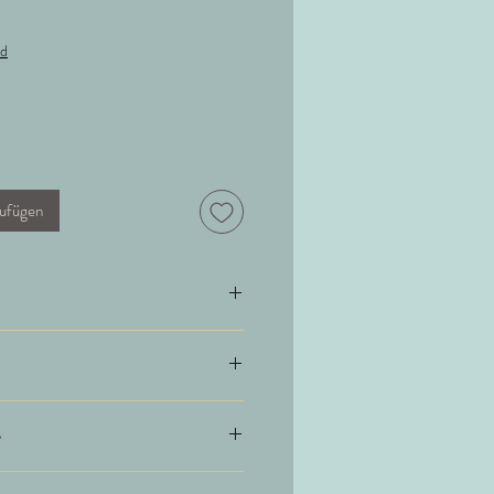
nd
ufügen
und liegend trocknen
 10% Schurwolle
e
aschen auf 10cm