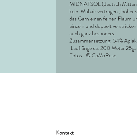
MIDNATSOL (deutsch Mitternac
kein Mohair vertragen , höher 
das Garn einen feinen Flaum u
einzeln und doppelt verstricke
auch ganz besonders.
Zusammensetzung: 54% Aplaka,
Lauflänge ca. 200 Meter 25ga
Fotos : © CaMaRose
Kontakt