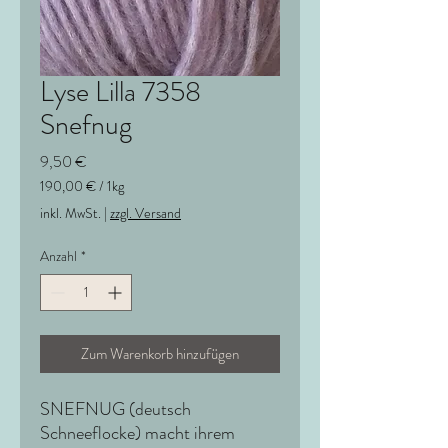
Lyse Lilla 7358
Snefnug
Preis
9,50 €
190,00 €
/
1kg
190,00 €
inkl. MwSt.
|
zzgl. Versand
pro
1
Anzahl
*
Kilogramm
Zum Warenkorb hinzufügen
SNEFNUG (deutsch
Schneeflocke) macht ihrem