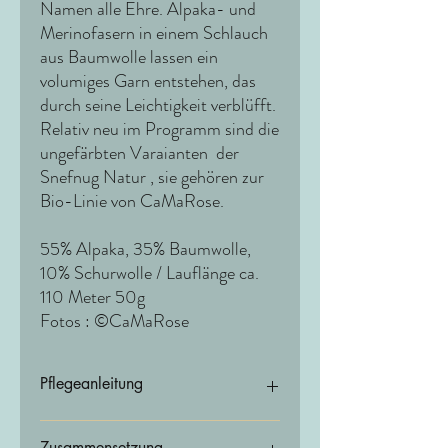
Namen alle Ehre. Alpaka- und
Merinofasern in einem Schlauch
aus Baumwolle lassen ein
volumiges Garn entstehen, das
durch seine Leichtigkeit verblüfft.
Relativ neu im Programm sind die
ungefärbten Varaianten der
Snefnug Natur , sie gehören zur
Bio-Linie von CaMaRose.
55% Alpaka, 35% Baumwolle,
10% Schurwolle / Lauflänge ca.
110 Meter 50g
Fotos : ©CaMaRose
Pflegeanleitung
Pflege:Am besten Handwäsche und liegend
Zusammensetzung