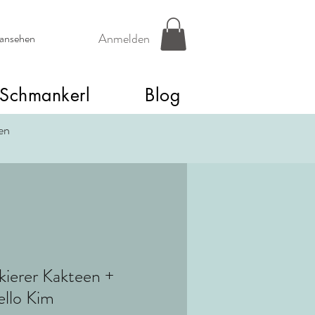
Anmelden
 ansehen
Schmankerl
Blog
een
ierer Kakteen +
llo Kim