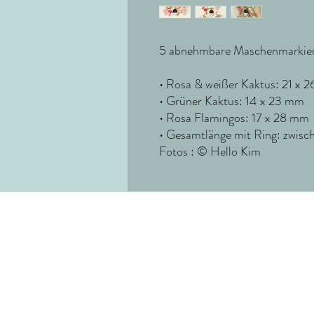
5 abnehmbare Maschenmarkierer
• Rosa & weißer Kaktus: 21 x 
• Grüner Kaktus: 14 x 23 mm
• Rosa Flamingos: 17 x 28 mm
• Gesamtlänge mit Ring: zwis
Fotos : © Hello Kim