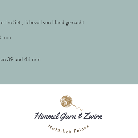
https://shop.hellokim.fr
 im Set , liebevoll von Hand gemacht
26 mm
chen 39 und 44 mm