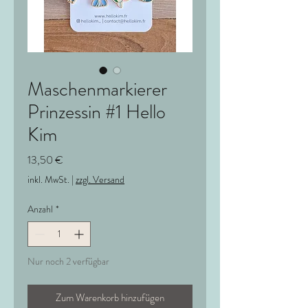
Maschenmarkierer
Prinzessin #1 Hello
Kim
Preis
13,50 €
inkl. MwSt.
|
zzgl. Versand
Anzahl
*
Nur noch 2 verfügbar
Zum Warenkorb hinzufügen