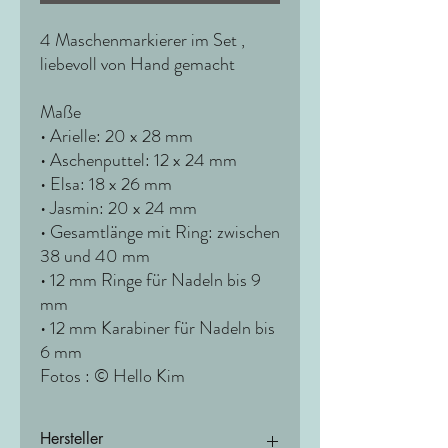
4 Maschenmarkierer im Set ,
liebevoll von Hand gemacht
Maße
• Arielle: 20 x 28 mm
• Aschenputtel: 12 x 24 mm
• Elsa: 18 x 26 mm
• Jasmin: 20 x 24 mm
• Gesamtlänge mit Ring: zwischen
38 und 40 mm
• 12 mm Ringe für Nadeln bis 9
mm
• 12 mm Karabiner für Nadeln bis
6 mm
Fotos : © Hello Kim
Hersteller