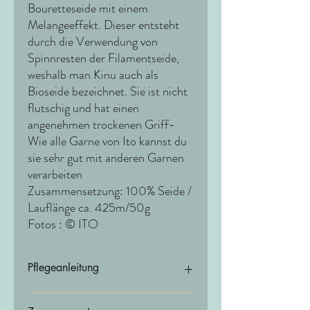
Bouretteseide mit einem
Melangeeffekt. Dieser entsteht
durch die Verwendung von
Spinnresten der Filamentseide,
weshalb man Kinu auch als
Bioseide bezeichnet. Sie ist nicht
flutschig und hat einen
angenehmen trockenen Griff-
Wie alle Garne von Ito kannst du
sie sehr gut mit anderen Garnen
verarbeiten
Zusammensetzung: 100% Seide /
Lauflänge ca. 425m/50g
Fotos : © ITO
Pflegeanleitung
Wir empfehlen Handwäsche