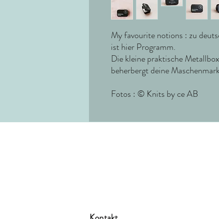
My favourite notions : zu deut
ist hier Programm.
Die kleine praktische Metallbox
beherbergt deine Maschenmark
Fotos : © Knits by ce AB
Kontakt