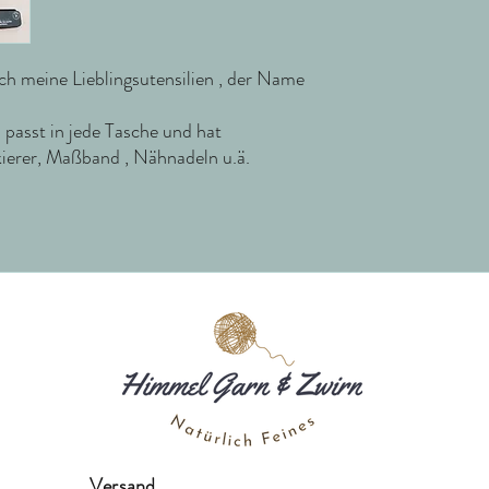
sch meine Lieblingsutensilien , der Name
 passt in jede Tasche und hat
ierer, Maßband , Nähnadeln u.ä.
Versand