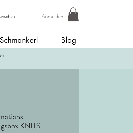
Anmelden
 ansehen
Schmankerl
Blog
een
 notions
ngsbox KNITS