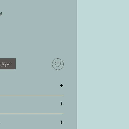
nd
ufügen
sche
o mulesingfrei) 10% Cashmere
e