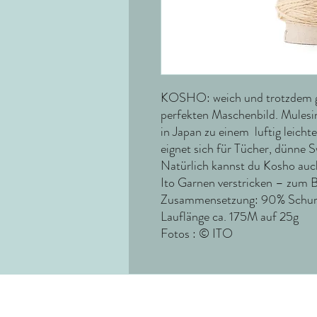
KOSHO: weich und trotzdem gr
perfekten Maschenbild. Mulesi
in Japan zu einem luftig leich
eignet sich für Tücher, dünne 
Natürlich kannst du Kosho au
Ito Garnen verstricken – zum B
Zusammensetzung: 90% Schurw
Lauflänge ca. 175M auf 25g
Fotos : © ITO