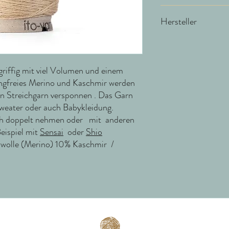
NS 4-4,5 / MP 23M au
Hersteller
ITO Yarn & Design Gm
Schräderheide 41
48157 Münster
iffig mit viel Volumen und einem
Deutschland
ngfreies Merino und Kaschmir werden
ten Streichgarn versponnen . Das Garn
info@ito-yarn.com
Sweater oder auch Babykleidung.
ch doppelt nehmen oder mit anderen
eispiel mit
Sensai
oder
Shio
olle (Merino) 10% Kaschmir /