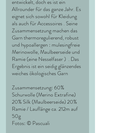
entwickelt, doch es ist ein
Allrounder für das ganze Jahr. Es
eignet sich sowohl für Kleidung
als auch für Accessoires . Seine
Zusammensetzung machen das
Garn thermoregulierend, robust
und hypoallergen : mulesingfreie
Merinowolle, Maulbeerseide und
Ramie (eine Nesselfaser ) . Das
Ergebnis ist ein seidig glänzendes
weiches ökologisches Garn
Zusammensetzung:
60%
Schurwolle (Merino Extrafine)
20% Silk (Maulbeerseide) 20%
Ramie / Lauflänge ca. 212m auf
50g
Fotos: © Pascuali