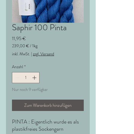
Saphir 100 Pinta
Preis
11,95 €
239,00 €
/
1kg
239,00 €
inkl. MwSt.
|
zzgl. Versand
pro
1
Anzahl
*
Kilogramm
Nur noch 9 verfügbar
Zum Warenkorb hinzufügen
PINTA : Eigentlich wurde es als
plastikfreies Sockengarn