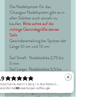
Die Nadelspitzen für das
Chiaogoo Nadelsystem gibt es in
allen Stärken auch einzeln zu
kaufen.
Bitte achte auf die
richtige Gewindegröße deines
Seils
Gewindeverteilung bei Spitzen der
Länge 10 cm und 13 cm:
Seil Small: Nadelstärke 2,75 bis
5 mm
Seil Large: Nadelstärke 5,5 bis
10 mm
Die Nadelspitzen gibt es in
normaler Länge (13 cm) und
etwas kürzer in 10 cm Länge für
Himmel Garn & Zwirn / S.Berg + A. Ruiz Ribota GBR Überprüfen Sie 38 Bewertungen auf Google
das Stricken kleinerer Runden.