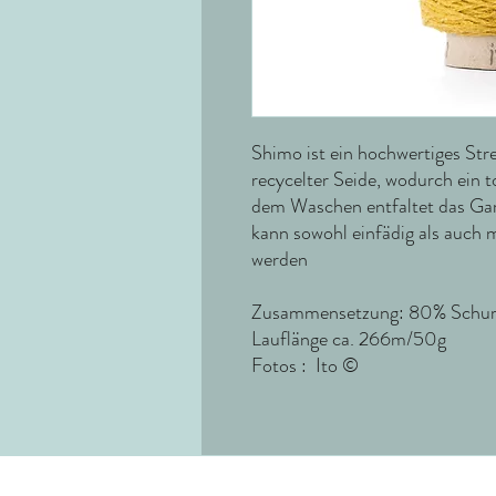
Shimo ist ein hochwertiges Str
recycelter Seide, wodurch ein 
dem Waschen entfaltet das Gar
kann sowohl einfädig als auch 
werden
Zusammensetzung: 80% Schurw
Lauflänge ca. 266m/50g
Fotos : Ito ©