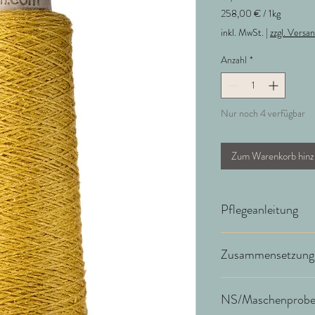
258,00 €
/
1kg
258,00 €
inkl. MwSt.
|
zzgl. Versa
pro
1
Anzahl
*
Kilogramm
Nur noch 4 verfügbar
Zum Warenkorb hinz
Pflegeanleitung
Wir empfehlen Handwä
Zusammensetzung
80% Schurwolle (mules
NS/Maschenprob