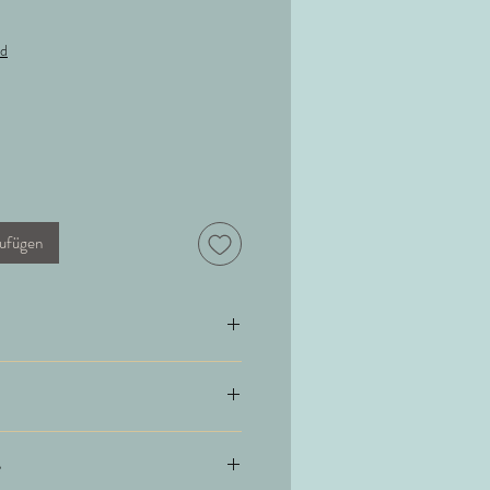
nd
ufügen
sche
ingfree) 20% Seide
e