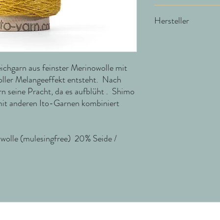
NS 3,5 / MP 26 Masche
Hersteller
ITO Yarn & Design Gm
Schräderheide 41
48157 Münster
eichgarn aus feinster Merinowolle mit
Deutschland
toller Melangeeffekt entsteht. Nach
n seine Pracht, da es aufblüht . Shimo
info@ito-yarn.com
mit anderen Ito-Garnen kombiniert
olle (mulesingfree) 20% Seide /