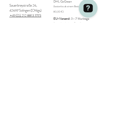
DHL GoGreen
Sauerbreystraße 26,
(kostenlos ab einem Bestellwert von
42697 Solingen (Ohligs)
80,00 €)
+49 (0) 212 8813 7773
EU-Versand:
3 - 7 Werktage
(kostenlos ab einem Bestellwert von
Himmel Garn & Zwirn / S.Berg + A. Ruiz Ribota GBR Überprüfen Sie 38 Bewertungen auf Google
Öffnungszeiten:
200,00 €)
Di, Mi, Fr : 11:00 - 18:00 Uhr
Bestellungen aus der
Schweiz
Do: 11:00 - 20:00 Uhr
können über
MeinEinkauf.ch
Sa: 10:00 - 14:00 Uhr
abgewickelt werden
So/Mo : geschlossen
Aus der Schweiz einkaufen
Vertrag widerrufen
Impressum
Widerruf für Dienstleistungen
Datenschutzerklärung
Widerruf für Waren
AGB
Widerruf für digitale Inhalte
Widerrufsformular
Zahlung und Versand