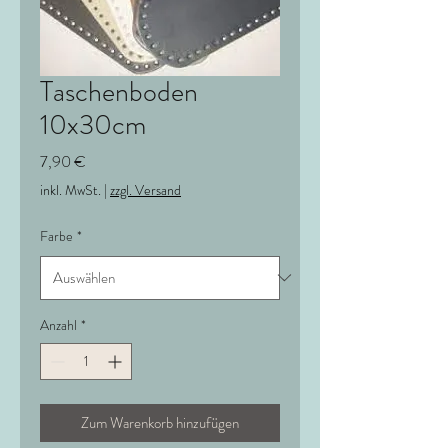
Taschenboden
10x30cm
Preis
7,90 €
inkl. MwSt.
|
zzgl. Versand
Farbe
*
Anzahl
*
Zum Warenkorb hinzufügen