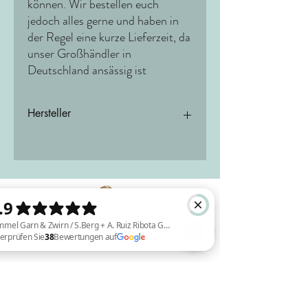
können. Wir bestellen euch
jedoch alles gerne und haben in
der Regel eine kurze Lieferzeit, da
unser Großhändler in
Deutschland ansässig ist
Hersteller
Westing Bridge LLC
1950 Stephenson Highway
48083 Troy, MI
Vereinigte Staaten von Amerika
https://www.chiaogoo.com
Verantwortliche Person in der EU
Your Trade Solution YTS GmbH
Otto-Erbert-Straße 1
8527 Plauen
Versand
Kontakt
Himmel Garn & Zwirn / S.Berg + A. Ruiz Ribota GBR Überprüfen Sie 38 Bewertungen auf Google
Deutschland
https://yourtradesolution.com
Deutschland:
3-5 Werktage
DHL GoGreen