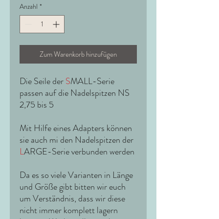
Anzahl
*
Zum Warenkorb hinzufügen
Die Seile der
S
MALL-Serie
passen auf die Nadelspitzen NS
2,75 bis 5
Mit Hilfe eines Adapters können
sie auch mi den Nadelspitzen der
L
ARGE-Serie verbunden werden
Da es so viele Varianten in Länge
und Größe gibt bitten wir euch
um Verständnis, dass wir diese
nicht immer komplett lagern