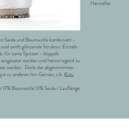
Hersteller
ITO Yarn & Design Gm
Schräderheide 41
48157 Münster
Deutschland
mit Seide und Baumwolle kombiniert -
info@ito-yarn.com
 und sanft glänzende Struktur. Einzeln
.b. für zarte Spitzen - doppelt
eingesetzt werden und hervorragend zu
itet werden. Dank der abgestimmten
 gut zu anderen Ito-Garnen, z.b.
Kinu
17% Baumwolle 13% Seide / Lauflänge