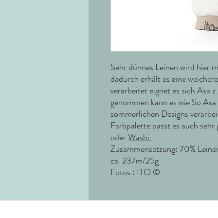
Sehr dünnes Leinen wird hier 
dadurch erhält es eine weichere
verarbeitet eignet es sich Asa z
genommen kann es wie So Asa 
sommerlichen Designs verarbe
Farbpalette passt es auch sehr
oder
Washi
Zusammensetzung: 70% Leinen 
ca. 237m/25g
Fotos : ITO ©