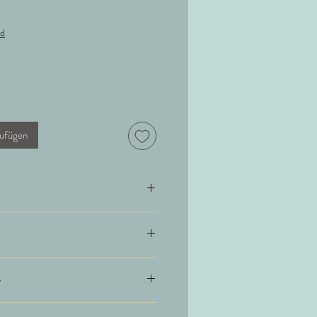
nd
ufügen
sche
olle 13% Seide
e
en = 10 cm