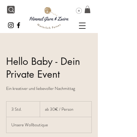
Hello Baby - Dein
Private Event
Ein kreativer und liebevoller Nachmittag
ab
30€
3 Std.
3
ab 30€ / Person
/
Person
S
t
Unsere Wollboutique
d
.