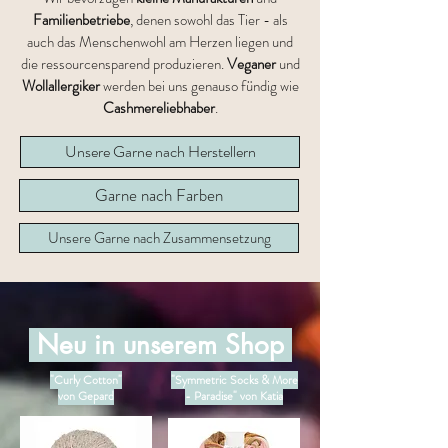
Familienbetriebe
, denen sowohl das Tier - als
auch das Menschenwohl am Herzen liegen und
die ressourcensparend produzieren.
Veganer
und
Wollallergiker
werden bei uns genauso fündig wie
Cashmereliebhaber
.
Unsere Garne nach Herstellern
Garne nach Farben
Unsere Garne nach Zusammensetzung
Neu in unserem Shop
"Curly Cotton"
"Symmetric Socks & More
von Gepard
- Paradise"
von Katia