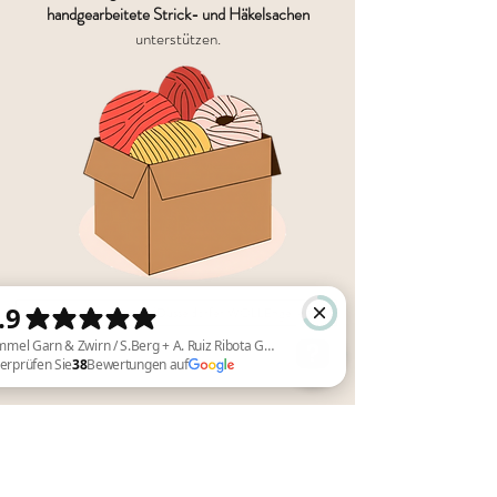
handgearbeitete Strick- und Häkelsachen
unterstützen.
Mehr über den Verein "Düsseldorfer WOLLEngel e.V."
Himmel Garn & Zwirn / S.Berg + A. Ruiz Ribota GBR Überprüfen Sie 38 Bewertungen auf Google
„Was wäre das Leben, wenn wir
nicht den Mut hätten, etwas zu