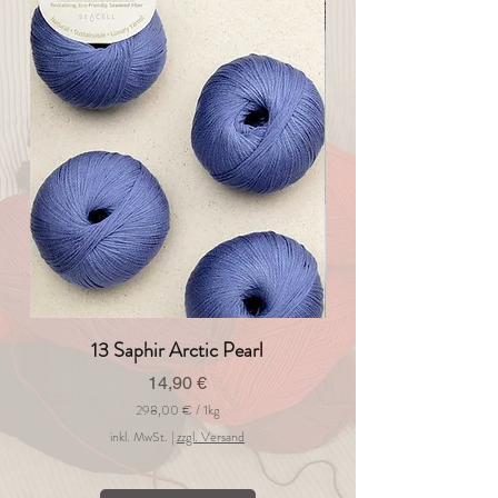
13 Saphir Arctic Pearl
Preis
14,90 €
298,00 €
/
1kg
2
inkl. MwSt.
|
zzgl. Versand
9
8
,