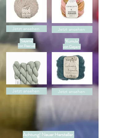
Jetzt ansehen
Jetzt ansehen
"Sayama"
"Kumula"
von Pascuali
von Gepard
Jetzt ansehen
Jetzt ansehen
Achtung! Neuer Hersteller.