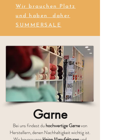
Wir brauchen Platz
und haben daher
SUMMERSALE
Garne
Bei uns findest du
hochwertige Garne
von
Herstellern, denen Nachhaltigkeit wichtig ist.
Wir bevorzugen
kleine Manufakturen
und