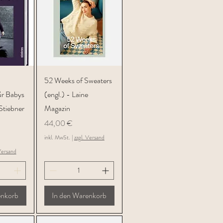
icht
Schnellansicht
52 Weeks of Sweaters
ür Babys
(engl.) - Laine
Stiebner
Magazin
Preis
44,00 €
inkl. MwSt.
|
zzgl. Versand
Versand
enkorb
In den Warenkorb