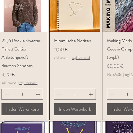
Schnellansicht
Schnellansicht
Schnellans
25_6 Rookie Sweater
Himmlische Notizen
Making Marls 
Paljett Edition
Cecelia Camp
Preis
11,50 €
Anleitungsheft
(engl.)
inkl. MwSt.
|
zzgl. Versand
deutsch Sandnes
Preis
65,00 €
Preis
4,20 €
inkl. MwSt.
|
zzgl. 
inkl. MwSt.
|
zzgl. Versand
In den Warenkorb
In den Warenkorb
In den War