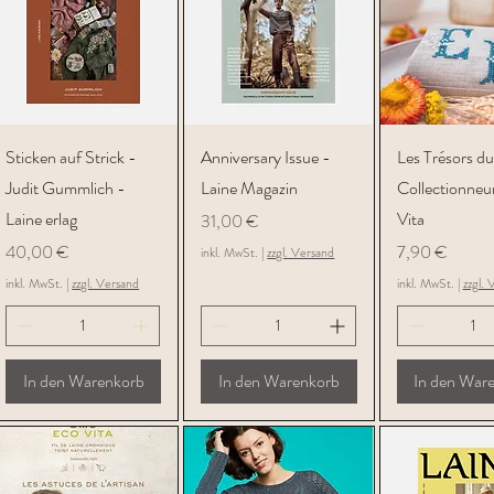
Schnellansicht
Schnellansicht
Schnellans
Sticken auf Strick -
Anniversary Issue -
Les Trésors du
Judit Gummlich -
Laine Magazin
Collectionneu
Laine erlag
Vita
Preis
31,00 €
Preis
Preis
40,00 €
7,90 €
inkl. MwSt.
|
zzgl. Versand
inkl. MwSt.
|
zzgl. Versand
inkl. MwSt.
|
zzgl. 
In den Warenkorb
In den Warenkorb
In den War