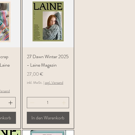
icht
Schnellansicht
Scrap
27 Dawn Winter 2025
 Laine
- Laine Magazin
Preis
27,00 €
inkl. MwSt.
|
zzgl. Versand
Versand
enkorb
In den Warenkorb