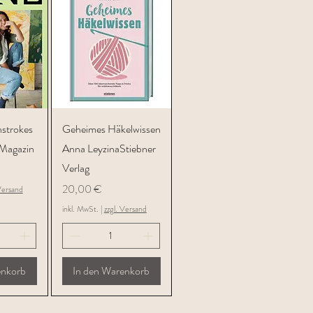
icht
Schnellansicht
hstrokes
Geheimes Häkelwissen
 Magazin
Anna LeyzinaStiebner
Verlag
Preis
20,00 €
Versand
inkl. MwSt.
|
zzgl. Versand
enkorb
In den Warenkorb