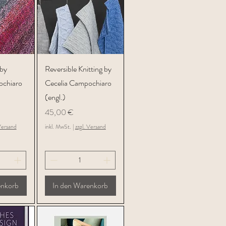
icht
Schnellansicht
by
Reversible Knitting by
ochiaro
Cecelia Campochiaro
(engl.)
Preis
45,00 €
Versand
inkl. MwSt.
|
zzgl. Versand
enkorb
In den Warenkorb