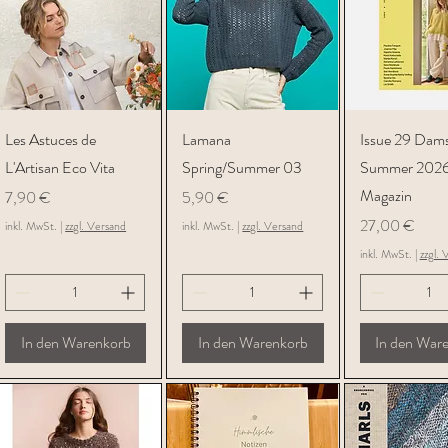
Schnellansicht
Schnellansicht
Schnellans
Les Astuces de
Lamana
Issue 29 Dam
L'Artisan Eco Vita
Spring/Summer 03
Summer 2026 
Magazin
Preis
Preis
7,90 €
5,90 €
Preis
27,00 €
inkl. MwSt.
|
zzgl. Versand
inkl. MwSt.
|
zzgl. Versand
inkl. MwSt.
|
zzgl. 
In den Warenkorb
In den Warenkorb
In den War