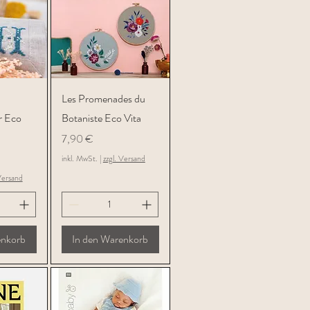
icht
Schnellansicht
Les Promenades du
r Eco
Botaniste Eco Vita
Preis
7,90 €
inkl. MwSt.
|
zzgl. Versand
Versand
enkorb
In den Warenkorb