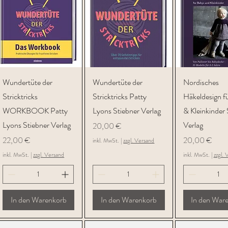
Schnellansicht
Schnellansicht
Schnellans
Wundertüte der
Wundertüte der
Nordisches
Stricktricks
Stricktricks Patty
Häkeldesign f
WORKBOOK Patty
Lyons Stiebner Verlag
& Kleinkinder 
Lyons Stiebner Verlag
Verlag
Preis
20,00 €
Preis
Preis
22,00 €
20,00 €
inkl. MwSt.
|
zzgl. Versand
inkl. MwSt.
|
zzgl. Versand
inkl. MwSt.
|
zzgl. 
In den Warenkorb
In den Warenkorb
In den War