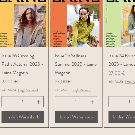
Schnellansicht
Schnellansicht
Schnellans
Issue 26 Crossing
Issue 25 Stillness
Issue 24 Brus
Paths Autumn 2025 -
Summer 2025 - Laine
2025 - Laine
Laine Magazin
Magazin
Preis
27,00 €
Preis
Preis
27,00 €
27,00 €
inkl. MwSt.
|
zzgl. 
inkl. MwSt.
|
zzgl. Versand
inkl. MwSt.
|
zzgl. Versand
In den Warenkorb
In den Warenkorb
In den War