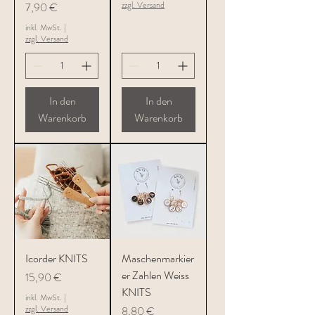
Preis
zzgl. Versand
7,90 €
inkl. MwSt.
|
zzgl. Versand
In den
In den
Warenkorb
Warenkorb
Icorder KNITS
Maschenmarkier
er Zahlen Weiss
Preis
15,90 €
KNITS
inkl. MwSt.
|
zzgl. Versand
Preis
8,80 €