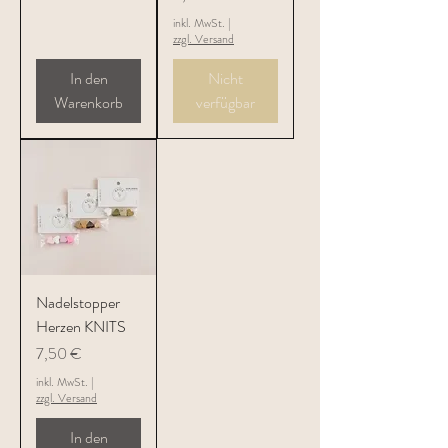
inkl. MwSt.
|
zzgl. Versand
In den
Nicht
Warenkorb
verfügbar
Nadelstopper
Herzen KNITS
Preis
7,50 €
inkl. MwSt.
|
zzgl. Versand
In den